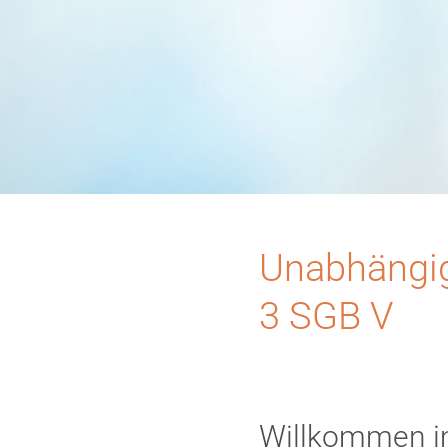
Unabhängig
3 SGB V
Willkommen i