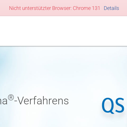
Nicht unterstützter Browser:
Chrome 131
Details
®
ha
-Verfahrens