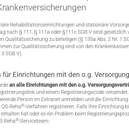
Krankenversicherungen
äre Rehabilitationseinrichtungen und stationäre Vorsorg
g nach § 111, § 111a oder §111c SGB V sind gesetzlich ve
Qualitätssicherung zu beteiligen (§ 135a Abs. 2 Nr. 1 SG
en zur Qualitätssicherung sind von den Krankenkassen 
 3 SGB V).
 für Einrichtungen mit den o.g. Versorgun
urde
an alle Einrichtungen mit den o.g. Versorgungsvert
istrierungslink und einem Registrierungscode versendet.
nierende Person im Extranet anmelden und die Einrichtung
®
s QS-Reha
-Verfahren registrieren. Falls Ihre Einrichtung
 erhalten hat oder es ein Problem beim Registrierungsproz
®
QS-Reha
-Serviceteam: