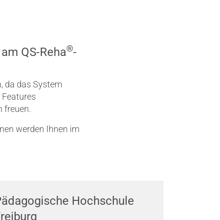
®
us am QS-Reha
-
n, da das System
d Features
 freuen.
ionen werden Ihnen im
Pädagogische Hochschule
reiburg